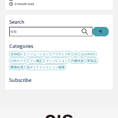
2 minute read
Search
これは、自動候補機能付きの検索フィールドです。
検索フィールドが空なので、候補はありません。
Categories
技術紹介
ソリューション
アクティブAF
AI
QuadHDR
USBカメラ
ブレ補正
マシンビジョン
外観検査
新製品
画像処理
高ダイナミックレンジ撮像
Subscribe