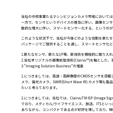
当社の中核事業たるマシンビジョンカメラ市場においては
一方で、センサというデバイスの普及に伴い、画像センサ
数的な増大に伴い、スマートセンサー化する、というのが
このような状況下で、当社が今後どのような役割を果たせ
パッケージでご提供することを通し、スマートセンサ化と
1.新たなセンサ、新たなI/F等、新技術を積極的に取り入
2.当社オリジナルの画像処理技術(Clairvu™)を軸と
3.“Imaging Solution Business”の推進
1.につきましては、高速・高解像度のCMOSセンサを搭載し
メラ、偏光カメラ、SWIR(Short Wave IR) 
たいと考えております。
2.につきましては、当社では、ClairvuTM ISP (Ima
でおり、メディカル/ライフサイエンス、放送、ITSといった
ありながら、コンパクトである点が好評を博しており、映