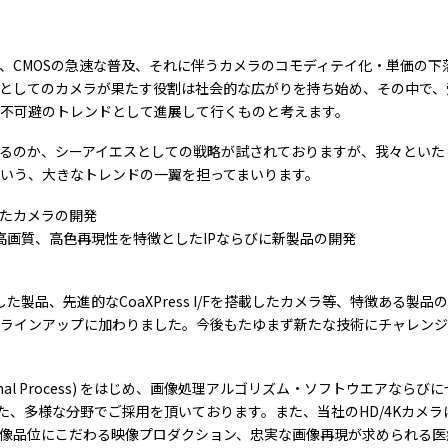
、CMOSの急速な普及、それに伴うカメラのコモディテイ化・単価の下
としてのカメラが果たす役割は社会的な広がりを持ち始め、その中で、
不可避のトレンドとして進展して行くものと考えます。
るのか、シーアイエスとしての戦略が試されておりますが、我々といた
いう、大きなトレンドの一翼を担ってまいります。
れたカメラの開発
した、高画質、高色再現性を特徴としたIPならびに新製品の開発
た製品、先進的なCoaXPress I/Fを搭載したカメラ等、特徴ある製
カメラ等も製品ラインアップに加わりました。今後もたゆまず新たな技術にチ
ge Signal Process) をはじめ、画像処理アルゴリズム・ソフトウエア
、多様な分野でご採用を頂いております。また、当社のHD/4KカメラにもC
像品位にこだわる映像プロダクション、忠実な画像再現が求められる医