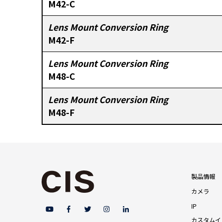
M42-C
Lens Mount Conversion Ring
M42-F
Lens Mount Conversion Ring
M48-C
Lens Mount Conversion Ring
M48-F
製品情報
カメラ
IP
カスタムイ