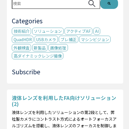
これは、自動候補機能付きの検索フィールドです。
検索フィールドが空なので、候補はありません。
Categories
技術紹介
ソリューション
アクティブAF
AI
QuadHDR
USBカメラ
ブレ補正
マシンビジョン
外観検査
新製品
画像処理
高ダイナミックレンジ撮像
Subscribe
液体レンズを利用したFA向けソリューション
(2)
液体レンズを利用したソリューションの第2段として、弊
社製カメラにコントラスト方式によるオートフォーカスア
ルゴリズムを搭載し、液体レンズのフォーカスを制御しま