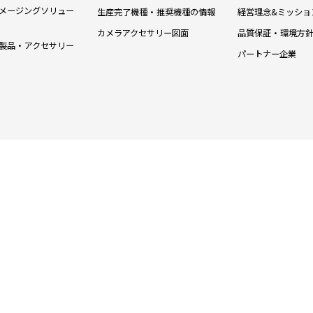
メージングソリュー
生産完了機種・推奨機種の情報
経営理念&ミッショ
カメラアクセサリー図面
品質保証・環境方
製品・アクセサリー
パートナー企業