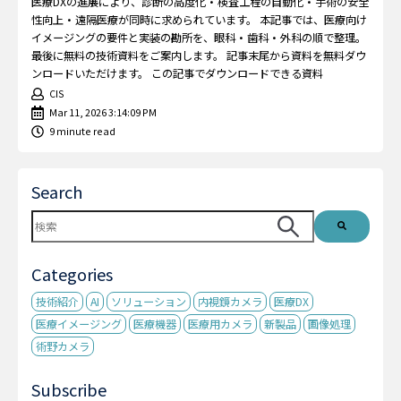
医療DXの進展により、診断の高度化・検査工程の自動化・手術の安全
性向上・遠隔医療が同時に求められています。 本記事では、医療向け
イメージングの要件と実装の勘所を、眼科・歯科・外科の順で整理。
最後に無料の技術資料をご案内します。 記事末尾から資料を無料ダウ
ンロードいただけます。 この記事でダウンロードできる資料
CIS
Mar 11, 2026 3:14:09 PM
9 minute read
Search
これは、自動候補機能付きの検索フィールドです。
検索フィールドが空なので、候補はありません。
Categories
技術紹介
AI
ソリューション
内視鏡カメラ
医療DX
医療イメージング
医療機器
医療用カメラ
新製品
画像処理
術野カメラ
Subscribe