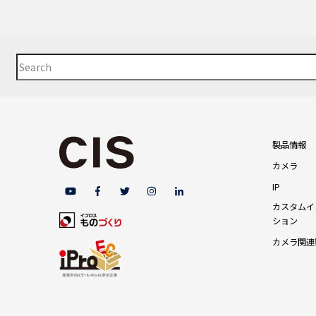
This is a search field with an auto-suggest feature attached.
There are no suggestions because the search field is empty
製品情報
カメラ
IP
カスタムイ
ション
カメラ関連