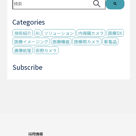
これは、自動候補機能付きの検索フィールドです。
検索フィールドが空なので、候補はありません。
Categories
技術紹介
AI
ソリューション
内視鏡カメラ
医療DX
医療イメージング
医療機器
医療用カメラ
新製品
画像処理
術野カメラ
Subscribe
採用情報