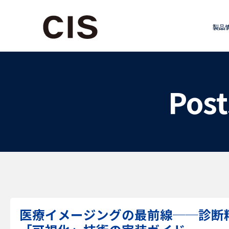
製品
Pos
医療イメージングの最前線──診断