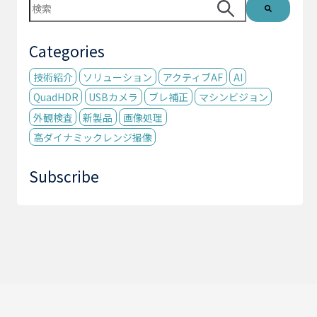
これは、自動候補機能付きの検索フィールドです。
検索フィールドが空なので、候補はありません。
Categories
技術紹介
ソリューション
アクティブAF
AI
QuadHDR
USBカメラ
ブレ補正
マシンビジョン
外観検査
新製品
画像処理
高ダイナミックレンジ撮像
Subscribe