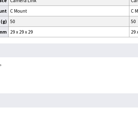
ace
Camera Link
Ca
unt
C Mount
C 
(g)
50
50
)mm
29 x 29 x 29
29 
。