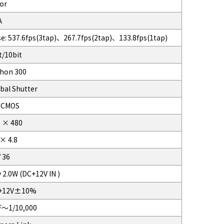
or
A
e: 537.6fps(3tap)、267.7fps(2tap)、133.8fps(1tap)
t/10bit
hon 300
bal Shutter
4 CMOS
 × 480
 × 4.8
/ 36
 2.0W (DC+12V IN )
+12V±10%
F～1/10,000