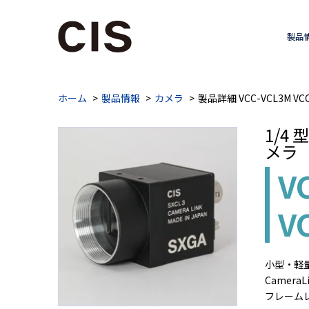
製品
ホーム
製品情報
カメラ
製品詳細 VCC-VCL3M VCC
1/4
メラ
V
V
小型・軽量
CameraL
フレームレート(