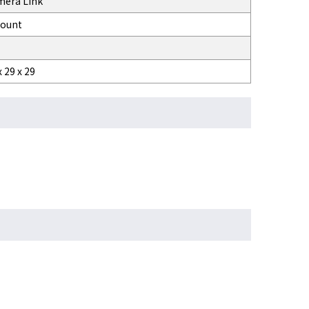
mera Link
Mount
x 29 x 29