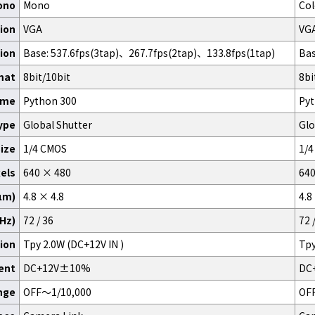
ono
Mono
Col
ion
VGA
VG
ion
Base: 537.6fps(3tap)、267.7fps(2tap)、133.8fps(1tap)
Bas
mat
8bit/10bit
8bi
ame
Python 300
Pyt
ype
Global Shutter
Glo
ize
1/4 CMOS
1/
xels
640 × 480
640
(μm)
4.8 × 4.8
4.8
MHz)
72 / 36
72 
ion
Tpy 2.0W (DC+12V IN )
Tpy
ent
DC+12V±10%
DC
nge
OFF～1/10,000
OF