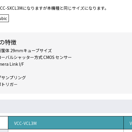
CC-SXCL3Mになりますが本機種と同じサイズになります。
bic
の特徴
型筺体 29ｍｍキューブサイズ
ローバルシャッター方式 CMOS センサー
era Link I/F
ブサンプリング
部トリガ－
VCC-VCL3M