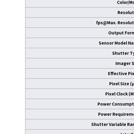
Color/M
Resolut
fps@Max. Resolut
Output For
Sensor Model N
Shutter T
Imager S
Effective Pi
Pixel Size 
Pixel Clock (
Power Consumpt
Power Requirem
Shutter Variable Ra