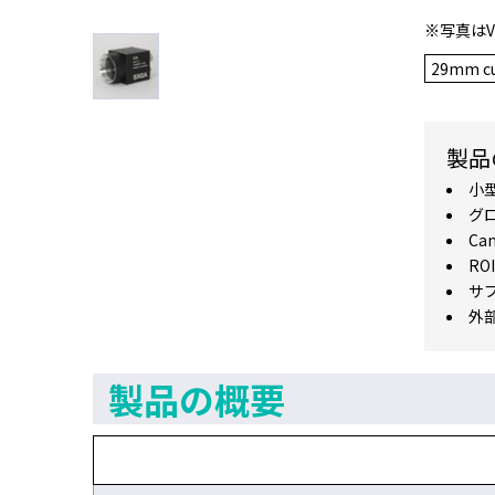
※写真はV
29mm cu
製品
小
グ
Cam
ROI
サ
外
製品の概要