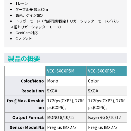
1レーン
ケーブル長 最大30m
露光、ゲイン設定
トリガーモード（内部同期/固定トリガーシャッターモード／パル
ス幅トリガーシャッターモード）
GenICam対応
Cマウント
製品の概要
VCC-SXCXP5M
VCC-SXCXP5R
Color/Mono
Mono
Color
Resolution
SXGA
SXGA
fps@Max. Resolut
172fps(CXP3), 276f
172fps(CXP3), 276f
ion
ps(CXP6),
ps(CXP6),
Output Format
MONO 8/10/12
BayerRG 8/10/12
Sensor Model Na
Pregius IMX273
Pregius IMX273