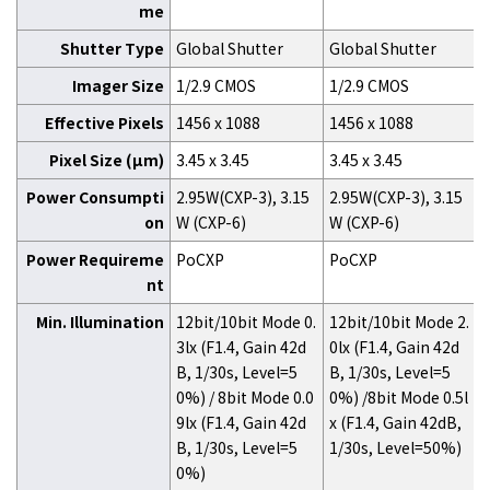
me
Shutter Type
Global Shutter
Global Shutter
Imager Size
1/2.9 CMOS
1/2.9 CMOS
Effective Pixels
1456 x 1088
1456 x 1088
Pixel Size (μm)
3.45 x 3.45
3.45 x 3.45
Power Consumpti
2.95W(CXP-3), 3.15
2.95W(CXP-3), 3.15
on
W (CXP-6)
W (CXP-6)
Power Requireme
PoCXP
PoCXP
nt
Min. Illumination
12bit/10bit Mode 0.
12bit/10bit Mode 2.
3lx (F1.4, Gain 42d
0lx (F1.4, Gain 42d
B, 1/30s, Level=5
B, 1/30s, Level=5
0%) / 8bit Mode 0.0
0%) /8bit Mode 0.5l
9lx (F1.4, Gain 42d
x (F1.4, Gain 42dB,
B, 1/30s, Level=5
1/30s, Level=50%)
0%)