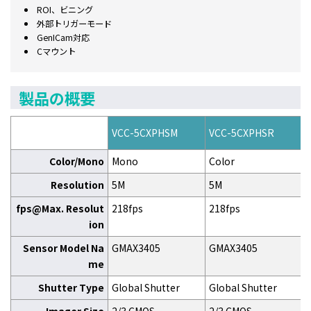
ROI、ビニング
外部トリガーモード
GenICam対応
Cマウント
製品の概要
VCC-5CXPHSM
VCC-5CXPHSR
Color/Mono
Mono
Color
Resolution
5M
5M
fps@Max. Resolut
218fps
218fps
ion
Sensor Model Na
GMAX3405
GMAX3405
me
Shutter Type
Global Shutter
Global Shutter