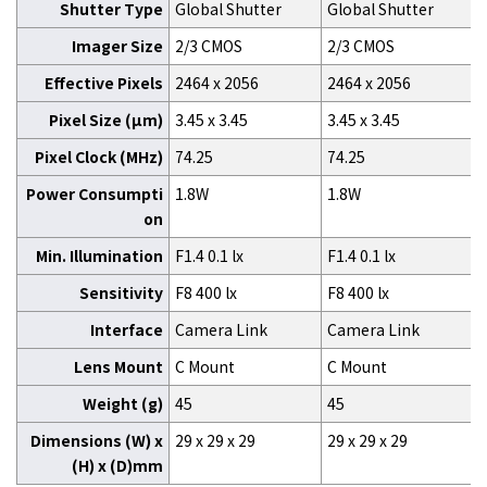
Shutter Type
Global Shutter
Global Shutter
Imager Size
2/3 CMOS
2/3 CMOS
Effective Pixels
2464 x 2056
2464 x 2056
Pixel Size (μm)
3.45 x 3.45
3.45 x 3.45
Pixel Clock (MHz)
74.25
74.25
Power Consumpti
1.8W
1.8W
on
Min. Illumination
F1.4 0.1 lx
F1.4 0.1 lx
Sensitivity
F8 400 lx
F8 400 lx
Interface
Camera Link
Camera Link
Lens Mount
C Mount
C Mount
Weight (g)
45
45
Dimensions (W) x
29 x 29 x 29
29 x 29 x 29
(H) x (D)mm