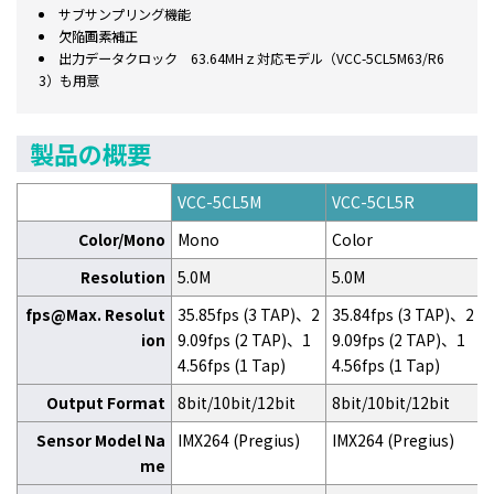
サブサンプリング機能
欠陥画素補正
出力データクロック 63.64MHｚ対応モデル（VCC-5CL5M63/R6
3）も用意
製品の概要
VCC-5CL5M
VCC-5CL5R
Color/Mono
Mono
Color
Resolution
5.0M
5.0M
fps@Max. Resolut
35.85fps (3 TAP)、2
35.84fps (3 TAP)、2
ion
9.09fps (2 TAP)、1
9.09fps (2 TAP)、1
4.56fps (1 Tap)
4.56fps (1 Tap)
Output Format
8bit/10bit/12bit
8bit/10bit/12bit
Sensor Model Na
IMX264 (Pregius)
IMX264 (Pregius)
me