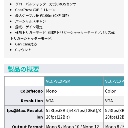
グローバルシャッター方式CMOSセンサー
CoaXPress CXP-3 1レーン
最大ケーブル長 約100m (CXP-3時）
パーシャルスキャン
露光、ゲイン設定
外部トリガーモード（固定トリガーシャッターモード／パルス幅
トリガーシャッターモード）
GenICam対応
Cマウント
製品の概要
VCC-VCXP5M
VCC-VCXP5
Color/Mono
Mono
Color
Resolution
VGA
VGA
fps@Max. Resolut
523fps(8Bit)/437fps(10Bit)/3
523fps(8Bit
ion
20fps(12Bit)
20fps(12Bit
Output Format
Mono 8 / Mono 10 / Mono 12
Mono 8 / Mo