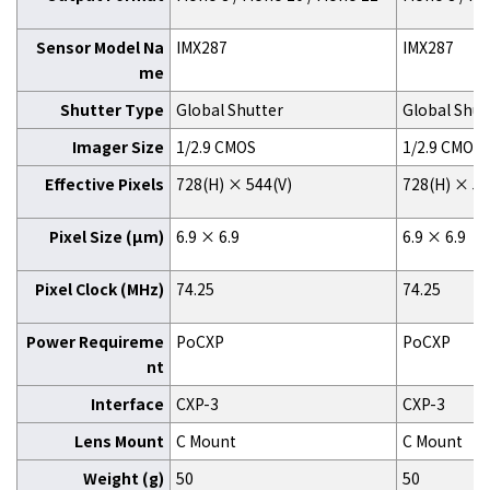
Sensor Model Na
IMX287
IMX287
me
Shutter Type
Global Shutter
Global Shut
Imager Size
1/2.9 CMOS
1/2.9 CMOS
Effective Pixels
728(H) × 544(V)
728(H) × 54
Pixel Size (μm)
6.9 × 6.9
6.9 × 6.9
Pixel Clock (MHz)
74.25
74.25
Power Requireme
PoCXP
PoCXP
nt
Interface
CXP-3
CXP-3
Lens Mount
C Mount
C Mount
Weight (g)
50
50