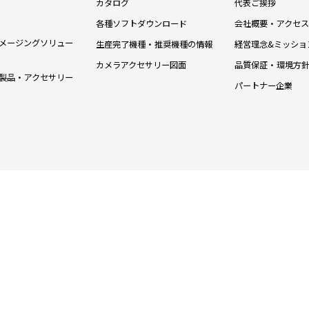
カタログ
代表ご挨拶
各種ソフトダウンロード
会社概要・アクセス
メージングソリュー
生産完了機種・推奨機種の情報
経営理念&ミッショ
カメラアクセサリー図面
品質保証・環境方
製品・アクセサリー
パートナー企業