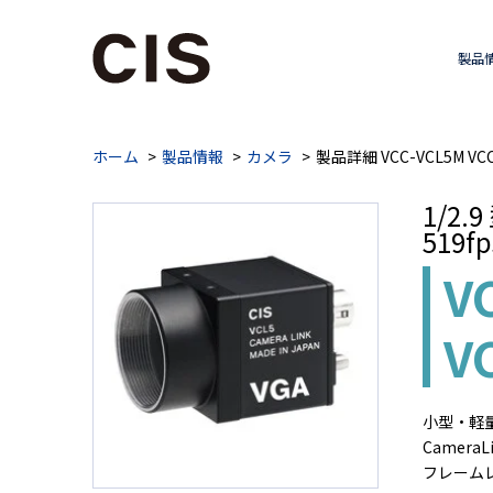
製品
ホーム
製品情報
カメラ
製品詳細 VCC-VCL5M VCC
1/2
519
V
V
小型・軽量
Camera
フレームレート: