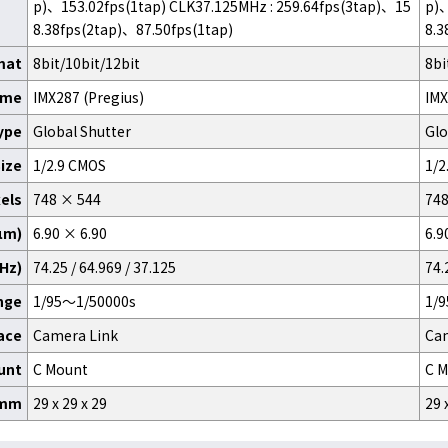
p)、153.02fps(1tap) CLK37.125MHz : 259.64fps(3tap)、15
p)、
8.38fps(2tap)、87.50fps(1tap)
8.3
mat
8bit/10bit/12bit
8bi
ame
IMX287 (Pregius)
IMX
ype
Global Shutter
Glo
ize
1/2.9 CMOS
1/2
xels
748 × 544
748
(μm)
6.90 × 6.90
6.9
MHz)
74.25 / 64.969 / 37.125
74.
nge
1/95～1/50000s
1/
ace
Camera Link
Ca
unt
C Mount
C 
)mm
29 x 29 x 29
29 