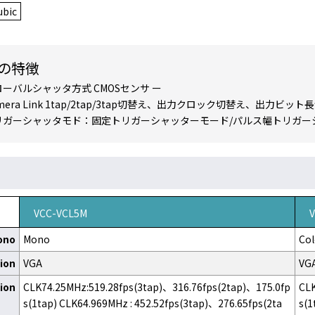
bic
の特徴
ローバルシャッタ方式 CMOSセンサ ー
mera Link 1tap/2tap/3tap切替え、出力クロック切替え、出力ビッ
リガーシャッタモド：固定トリガーシャッターモード/パルス幅トリガー
VCC-VCL5M
ono
Mono
Col
ion
VGA
VG
ion
CLK74.25MHz:519.28fps(3tap)、316.76fps(2tap)、175.0fp
CLK
s(1tap) CLK64.969MHz : 452.52fps(3tap)、276.65fps(2ta
s(1