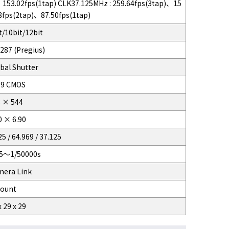
153.02fps(1tap) CLK37.125MHz : 259.64fps(3tap)、15
8fps(2tap)、87.50fps(1tap)
t/10bit/12bit
287 (Pregius)
bal Shutter
.9 CMOS
 × 544
0 × 6.90
25 / 64.969 / 37.125
95～1/50000s
mera Link
Mount
x 29 x 29