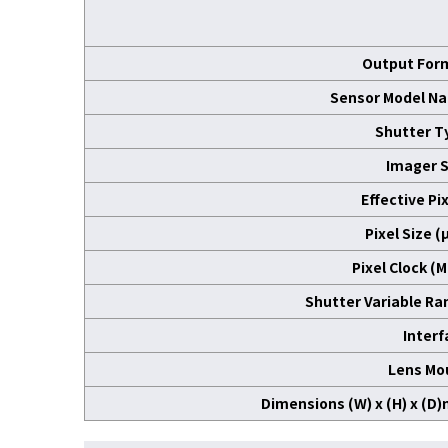
Output For
Sensor Model N
Shutter T
Imager S
Effective Pi
Pixel Size 
Pixel Clock (
Shutter Variable Ra
Interf
Lens Mo
Dimensions (W) x (H) x (D