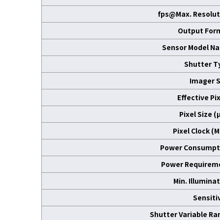
fps@Max. Resolut
Output For
Sensor Model N
Shutter T
Imager S
Effective Pi
Pixel Size 
Pixel Clock (
Power Consumpt
Power Requirem
Min. Illumina
Sensiti
Shutter Variable Ra