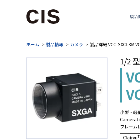
製品
ホーム
製品情報
カメラ
製品詳細 VCC-SXCL3M VC
1/2 
V
V
小型・軽量
CameraL
フレームレート(
T
Clairvu