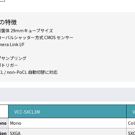
の特徴
型筺体 29ｍｍキューブサイズ
ローバルシャッター方式 CMOS センサー
era Link I/F
ブサンプリング
部トリガ－
CL / non-PoCL 自動切替に対応
VCC-SXCL3M
ono
Mono
Col
ion
SXGA
SX