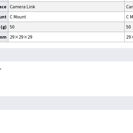
ace
Camera Link
Ca
unt
C Mount
C 
(g)
50
50
)mm
29×29×29
29
。