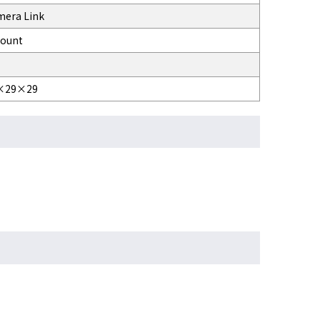
mera Link
Mount
×29×29