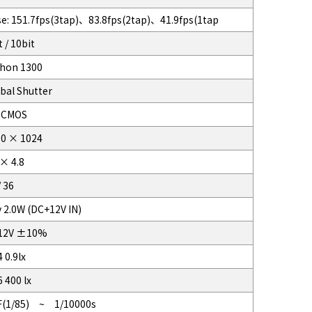
e: 151.7fps(3tap)、83.8fps(2tap)、41.9fps(1tap
t / 10bit
hon 1300
bal Shutter
2 CMOS
0 × 1024
 × 4.8
/ 36
 2.0W (DC+12V IN)
12V ±10%
4 0.9lx
6 400 lx
F(1/85) ~ 1/10000s