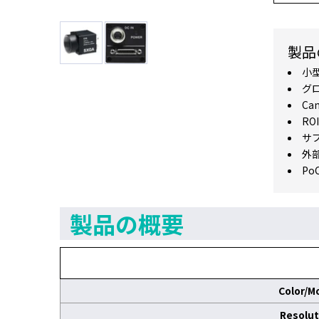
製品
小
グ
Cam
ROI
サ
外
Po
製品の概要
Color/M
Resolut