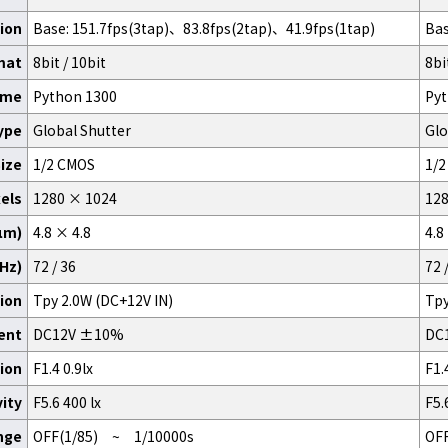
ion
Base: 151.7fps(3tap)、83.8fps(2tap)、41.9fps(1tap)
Bas
mat
8bit / 10bit
8bi
ame
Python 1300
Pyt
ype
Global Shutter
Glo
ize
1/2 CMOS
1/
xels
1280 × 1024
128
(μm)
4.8 × 4.8
4.8
MHz)
72 / 36
72 
ion
Tpy 2.0W (DC+12V IN)
Tpy
ent
DC12V ±10%
DC
tion
F1.4 0.9lx
F1.
vity
F5.6 400 lx
F5.
nge
OFF(1/85) ~ 1/10000s
OF