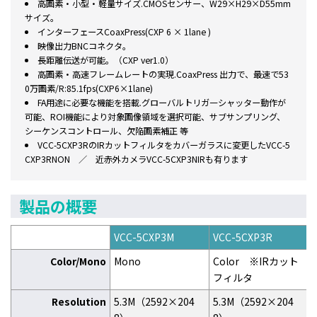
高画素・小型・軽量サイズ.CMOSセンサー、W29×H29×D55mm
サイズ。
インターフェースCoaxPress(CXP 6 × 1lane )
映像出力BNCコネクタ。
長距離伝送が可能。（CXP ver1.0）
高画素・高速フレームレートの実現.CoaxPress 出力で、最速で53
0万画素/R:85.1fps(CXP6×1lane)
FA用途に必要な機能を搭載.グローバルトリガ―シャッター動作が
可能、ROI機能により対象画像領域を選択可能、サブサンプリング、
シーケンスコントロール、欠陥画素補正 等
VCC-5CXP3RのIRカットフィルタをカバーガラスに変更したVCC-5
CXP3RNON ／ 近赤外カメラVCC-5CXP3NIRも有ります
製品の概要
VCC-5CXP3M
VCC-5CXP3R
Color/Mono
Mono
Color ※IRカット
フィルタ
Resolution
5.3M（2592×204
5.3M（2592×204