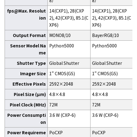
8）
8）
fps@Max. Resolut
14(CXP1), 28(CXP
14(CXP1), 28(CXP
ion
2), 42(CXP3), 85.1(C
2), 42(CXP3), 85.1(C
2
XP6)
XP6)
Output Format
MONO8/10
BayerRG8/10
Sensor Model Na
Python5000
Python5000
me
Shutter Type
Global Shutter
Global Shutter
G
Imager Size
1” CMOS(GS)
1” CMOS(GS)
Effective Pixels
2592×2048
2592×2048
Pixel Size (μm)
4.8×4.8
4.8×4.8
Pixel Clock (MHz)
72M
72M
Power Consumpti
3.6 W (CXP-6)
3.6 W (CXP-6)
3
on
Power Requireme
PoCXP
PoCXP