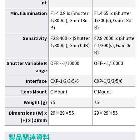
nt
Min. Illumination
F1.4 0.9 lx (Shutter
F1.4 65 lx (Shutter
F
1/300(s), Gain 18d
1/300(s), Gain 18d
1
B)
B)
Sensitivity
F2.8 400 lx (Shutter
F2.8 2000 lx (Shutte
F
1/300(s), Gain 0dB)
r 1/300(s), Gain 0d
r
B)
Shutter Variable R
OFF～1/10000
OFF～1/10000
ange
Interface
CXP-1/2/3/5/6
CXP-1/2/3/5/6
C
Lens Mount
C Mount
C Mount
Weight (g)
75
75
Dimensions (W) x
29×29×55
29×29×55
(H) x (D)mm
製品関連資料