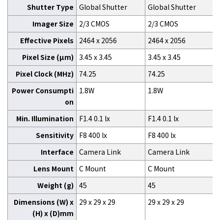
Shutter Type
Global Shutter
Global Shutter
Imager Size
2/3 CMOS
2/3 CMOS
Effective Pixels
2464 x 2056
2464 x 2056
Pixel Size (μm)
3.45 x 3.45
3.45 x 3.45
Pixel Clock (MHz)
74.25
74.25
Power Consumpti
1.8W
1.8W
on
Min. Illumination
F1.4 0.1 lx
F1.4 0.1 lx
Sensitivity
F8 400 lx
F8 400 lx
Interface
Camera Link
Camera Link
Lens Mount
C Mount
C Mount
Weight (g)
45
45
Dimensions (W) x
29 x 29 x 29
29 x 29 x 29
(H) x (D)mm