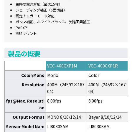
長時間露光対応（最大15秒）
シェーディング補正（6面切替）
固定トリガーモード対応
ガンマ補正、ホワイトバランス、欠陥画素補正
PoCXP
M58マウント
製品の概要
VCC-400CXP1M
VCC-400CXP1R
Color/Mono
Mono
Color
Resolution
400M（24592×167
400M（24592×167
04）
04）
fps@Max. Resoluti
8.00fps
8.00fps
on
Output Format
MONO 8/10/12/14
Bayer 8/10/12/14
Sensor Model Nam
LI8030SAM
LI8030SAM