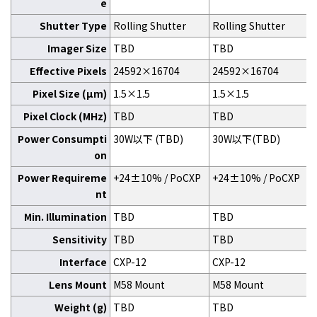
e
Shutter Type
Rolling Shutter
Rolling Shutter
Imager Size
TBD
TBD
Effective Pixels
24592×16704
24592×16704
Pixel Size (μm)
1.5×1.5
1.5×1.5
Pixel Clock (MHz)
TBD
TBD
Power Consumpti
30W以下 (TBD)
30W以下(TBD)
on
Power Requireme
+24±10% / PoCXP
+24±10% / PoCXP
nt
Min. Illumination
TBD
TBD
Sensitivity
TBD
TBD
Interface
CXP-12
CXP-12
Lens Mount
M58 Mount
M58 Mount
Weight (g)
TBD
TBD