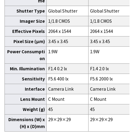
me
Shutter Type
Global Shutter
Global Shutter
Imager Size
1/1.8 CMOS
1/1.8 CMOS
Effective Pixels
2064 x 1544
2064 x 1544
Pixel Size (μm)
3.45 x 3.45
3.45 x 3.45
Power Consumpti
1.9W
1.9W
on
Min. Illumination
F1.4 0.2 lx
F1.4 2.0 lx
Sensitivity
F5.6 400 lx
F5.6 2000 lx
Interface
Camera Link
Camera Link
Lens Mount
C Mount
C Mount
Weight (g)
45
45
Dimensions (W) x
29×29×29
29×29×29
(H) x (D)mm