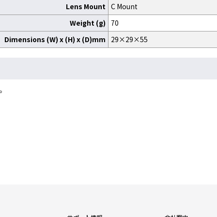
Lens Mount
C Mount
Weight (g)
70
Dimensions (W) x (H) x (D)mm
29×29×55
。