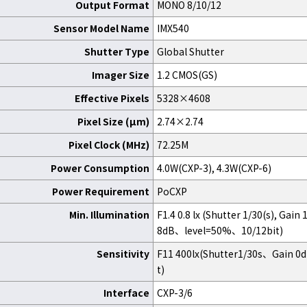
Output Format
MONO 8/10/12
Sensor Model Name
IMX540
Shutter Type
Global Shutter
Imager Size
1.2 CMOS(GS)
Effective Pixels
5328×4608
Pixel Size (μm)
2.74×2.74
Pixel Clock (MHz)
72.25M
Power Consumption
4.0W(CXP-3), 4.3W(CXP-6)
Power Requirement
PoCXP
Min. Illumination
F1.4 0.8 lx (Shutter 1/30(s), Ga
8dB、level=50%、10/12bit)
Sensitivity
F11 400lx(Shutter1/30s、Gain 0
t)
Interface
CXP-3/6