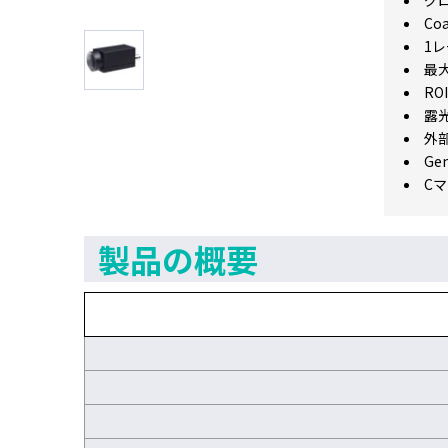
グロ
Coa
1
最大
ROI
露
外
Ge
C
製品の概要