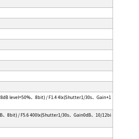
in 18dB level=50%、8bit) / F1.4 4lx(Shutter1/30s、Gain+1
dB、8bit) / F5.6 400lx(Shutter1/30s、Gain0dB、10/12bi