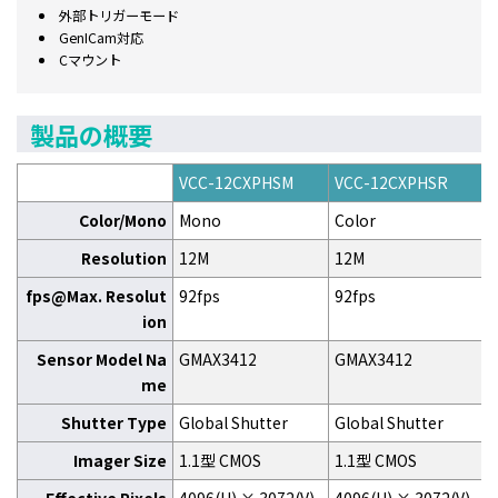
外部トリガーモード
GenICam対応
Cマウント
製品の概要
VCC-12CXPHSM
VCC-12CXPHSR
Color/Mono
Mono
Color
Resolution
12M
12M
fps@Max. Resolut
92fps
92fps
ion
Sensor Model Na
GMAX3412
GMAX3412
me
Shutter Type
Global Shutter
Global Shutter
Imager Size
1.1型 CMOS
1.1型 CMOS