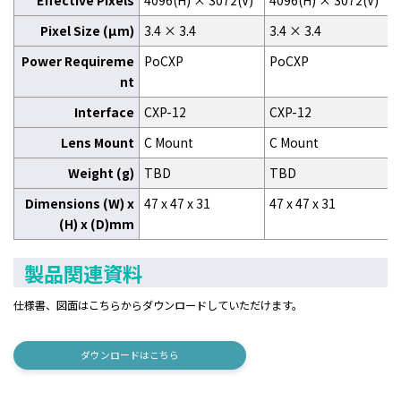
Effective Pixels
4096(H) × 3072(V)
4096(H) × 3072(V)
Pixel Size (μm)
3.4 × 3.4
3.4 × 3.4
Power Requireme
PoCXP
PoCXP
nt
Interface
CXP-12
CXP-12
Lens Mount
C Mount
C Mount
Weight (g)
TBD
TBD
Dimensions (W) x
47 x 47 x 31
47 x 47 x 31
(H) x (D)mm
製品関連資料
仕様書、図面はこちらからダウンロードしていただけます。
ダウンロードはこちら