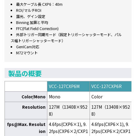
最大ケーブル長 CXP6：40m
ROI/マルチROI
露光、ゲイン設定
Binning 加算と平均
FFC(Flat Field Correction)
外部トリガー同期モード（固定トリガーシャッターモード、パル
ス幅トリガーシャッターモード）
GenICam対応
M72マウント
製品の概要
VCC-127CXP6M
VCC-127CXP6R
Color/Mono
Mono
Color
Resolution
127M（13408×952
127M（13408×952
8）
8）
fps@Max. Resolut
4.6fps(CXP6×1), 9.
4.6fps(CXP6×1), 9.
ion
2fps(CXP6×2/CXP1
2fps(CXP6×2/CXP1