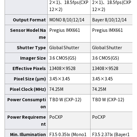
2×1)、18.5fps(CXP
2×1)、18.5fps(CXP
12×2)
12×2)
Output Format
MONO 8/10/12/14
Bayer 8/10/12/14
Sensor Model Na
Pregius IMX661
Pregius IMX661
me
Shutter Type
Global Shutter
Global Shutter
Imager Size
3.6 CMOS(GS)
3.6 CMOS(GS)
Effective Pixels
13408×9528
13408×9528
Pixel Size (μm)
3.45×3.45
3.45×3.45
Pixel Clock (MHz)
74.25M
74.25M
Power Consumpti
TBD W (CXP-12)
TBD W (CXP-12)
on
Power Requireme
PoCXP
PoCXP
nt
Min. Illumination
F3.5 0.35lx (Mono1
F3.5 2.37lx (Bayer1