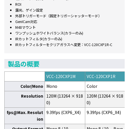
ROI
露光、ゲイン設定
外部トリガーモード（固定トリガーシャッターモード）
GenICam対応
M48マウント
ワンプッシュホワイトバランス(カラーのみ)
IRカットフィルタ(カラーのみ)
IRカットフィルターをクリアガラスへ変更：VCC-120CXP1R-C
製品の概要
VCC-120CXP1M
VCC-120CXP1R
Color/Mono
Mono
Color
Resolution
120M (13264 × 918
120M (13264 × 918
0)
0)
fps@Max. Resolut
9.39fps (CXP6_X4)
9.39fps (CXP6_X4)
ion
Output Format
Mono 8 / 10
Mono 8 / 10 、Baye