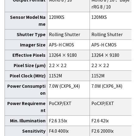
rRG 8 / 10
Sensor Model Na
120MXS
120MXS
me
Shutter Type
Rolling Shutter
Rolling Shutter
Imager Size
APS-H CMOS
APS-H CMOS
Effective Pixels
13264 × 9180
13264 × 9180
Pixel Size (μm)
2.2 × 2.2
2.2 × 2.2
Pixel Clock (MHz)
1152M
1152M
Power Consumpti
7.0W (CXP6_X4)
7.0W (CXP6_X4)
on
Power Requireme
PoCXP/EXT
PoCXP/EXT
nt
Min. Illumination
F2.6 3.5lx
F2.6 42lx
Sensitivity
F4.0 400lx
F2.6 2000lx