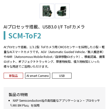
AIプロセッサ搭載、USB3.0 I/F ToFカメラ
SCM-ToF2
AIプロセッサ搭載、1/3.2型 ToFカメラ用 CMOSセンサーを採用した小型・軽
量なAIスマートカメラです。AGV（Automatic Guided Vehicle／無人搬送車）
やAMR（Autonomous Mobile Robot／自律移動ロボット）、積載認識、摘果
ロボット、オブジェクトトラッキング、障害物検知、侵入物検知といった
様々な用途でご活用いただけます。
新製品
AI smart Camera
USB
製品の特徴
NXP Semiconductors社の高性能なアプリケーション・プロセッサ
「i.MX 8M Plus」を採用