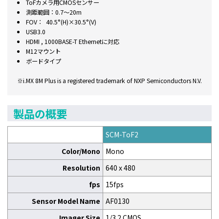
ToFカメラ用CMOSセンサー
測距範囲：0.7～20m
FOV： 40.5°(H)×30.5°(V)​
USB3.0
HDMI , 1000BASE-T Ethernetに対応
M12マウント
ボードタイプ
※i.MX 8M Plus is a registered trademark of NXP Semiconductors N.V.
製品の概要
SCM-ToF2
Color/Mono
Mono
Resolution
640 x 480
fps
15fps
Sensor Model Name
AF0130
Imager Size
1/3.2 CMOS