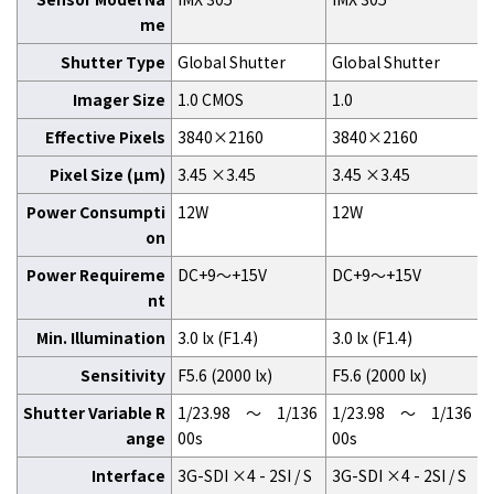
me
Shutter Type
Global Shutter
Global Shutter
Imager Size
1.0 CMOS
1.0
Effective Pixels
3840×2160
3840×2160
Pixel Size (μm)
3.45 ×3.45
3.45 ×3.45
Power Consumpti
12W
12W
on
Power Requireme
DC+9～+15V
DC+9～+15V
nt
Min. Illumination
3.0 lx (F1.4)
3.0 lx (F1.4)
Sensitivity
F5.6 (2000 lx)
F5.6 (2000 lx)
Shutter Variable R
1/23.98 ～ 1/136
1/23.98 ～ 1/136
ange
00s
00s
Interface
3G-SDI ×4 - 2SI / S
3G-SDI ×4 - 2SI / S