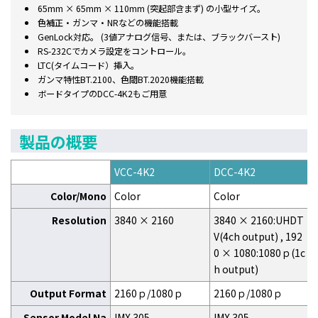
65mm × 65mm × 110mm (突起部含まず) の小型サイズ。
色補正・ガンマ・NRなどの機能搭載
GenLock対応。 (3値アナログ信号、または、ブラックバースト)
RS-232Cでカメラ設定をコントロール。
LTC(タイムコード）挿入。
ガンマ特性BT.2100、色閾BT.2020機能搭載
ボードタイプのDCC-4K2もご用意
製品の概要
VCC-4K2
DCC-4K2
Color/Mono
Color
Color
Resolution
3840 × 2160
3840 × 2160:UHDT
V(4ch output) , 192
0 × 1080:1080ｐ(1c
h output)
Output Format
2160ｐ/1080ｐ
2160ｐ/1080ｐ
Sensor Model Na
IMX 305
IMX 305