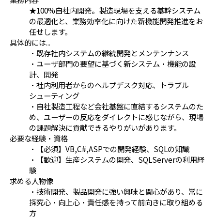
★100%自社内開発。製造現場を支える基幹システム
の最適化と、業務効率化に向けた新機能開発推進をお
任せします。
具体的には...
・既存社内システムの継続開発とメンテンナンス
・ユーザ部門の要望に基づく新システム・機能の設
計、開発
・社内利用者からのヘルプデスク対応、トラブル
シューティング
・自社製造工程など会社基盤に直結するシステムのた
め、ユーザーの反応をダイレクトに感じながら、現場
の課題解決に貢献できるやりがいがあります。
必要な経験・資格
・【必須】VB,C#,ASPでの開発経験、SQLの知識
・【歓迎】生産システムの開発、SQLServerの利用経
験
求める人物像
・技術開発、製品開発に強い興味と関心があり、常に
探究心・向上心・責任感を持って前向きに取り組める
方